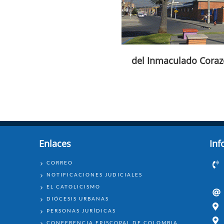
del Inmaculado Coraz
Enlaces
Inf
ENLACES
CORREO
NOTIFICACIONES JUDICIALES
EL CATOLICISMO
DIÓCESIS URBANAS
PERSONAS JURÍDICAS
CONFERENCIA EPISCOPAL DE COLOMBIA