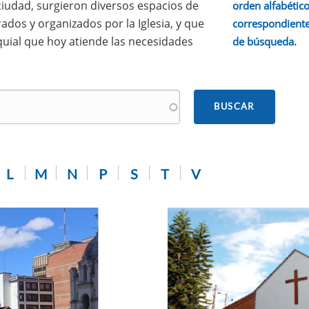
 ciudad, surgieron diversos espacios de
orden alfabético.
ados y organizados por la Iglesia, y que
correspondiente
quial que hoy atiende las necesidades
de búsqueda.
L
M
N
P
S
T
V