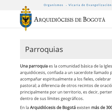
SUB
Pasar
Organismos
Vicaría de Evangelización
MENU
al
ARCHDIOCESE
contenido
principal
Parroquias
Una parroquia
es la comunidad básica de la Igles
arquidiócesis, confiada a un sacerdote llamado p
acompañar espiritualmente a los fieles, celebrar
pastoral; a diferencia de otros recintos de oraci
principalmente por un territorio, es decir, perten
dentro de sus límites geográficos.
En la
Arquidiócesis de Bogotá
existen
más de 300