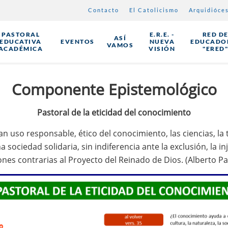
Contacto
El Catolicismo
Arquidióce
PASTORAL
E.R.E. -
RED D
ASÍ
EDUCATIVA
EVENTOS
NUEVA
EDUCADO
VAMOS
ACADÉMICA
VISIÓN
"ERED
Componente Epistemológico
Pastoral de la eticidad del conocimiento
o responsable, ético del conocimiento, las ciencias, la tec
ociedad solidaria, sin indiferencia ante la exclusión, la inju
nes contrarias al Proyecto del Reinado de Dios. (Alberto Parr