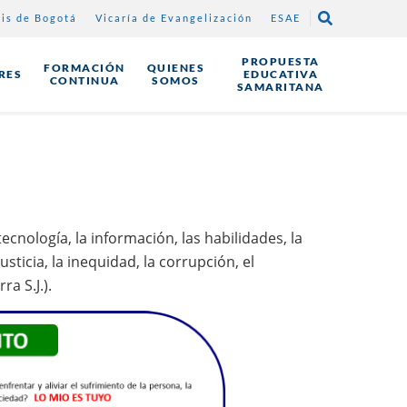
sis de Bogotá
Vicaría de Evangelización
ESAE
E
PROPUESTA
FORMACIÓN
QUIENES
RES
EDUCATIVA
CONTINUA
SOMOS
"
SAMARITANA
nología, la información, las habilidades, la
sticia, la inequidad, la corrupción, el
a S.J.).