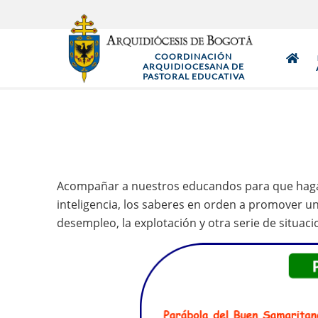
Pasar
al
contenido
COORDINACIÓN
principal
ARQUIDIOCESANA DE
PASTORAL EDUCATIVA
Acompañar a nuestros educandos para que hagan us
inteligencia, los saberes en orden a promover una s
desempleo, la explotación y otra serie de situacio