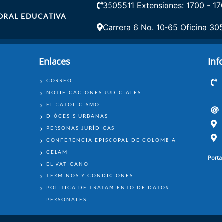
3505511 Extensiones: 1700 - 17
ORAL EDUCATIVA
Carrera 6 No. 10-65 Oficina 30
Enlaces
Inf
ENLACES
CORREO
NOTIFICACIONES JUDICIALES
EL CATOLICISMO
DIÓCESIS URBANAS
PERSONAS JURÍDICAS
CONFERENCIA EPISCOPAL DE COLOMBIA
CELAM
Porta
EL VATICANO
TÉRMINOS Y CONDICIONES
POLÍTICA DE TRATAMIENTO DE DATOS
PERSONALES