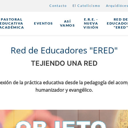
Contacto
El Catolicismo
Arquidióce
PASTORAL
E.R.E. -
RED D
ASÍ
EDUCATIVA
EVENTOS
NUEVA
EDUCADO
VAMOS
ACADÉMICA
VISIÓN
"ERED
Red de Educadores "ERED"
TEJIENDO UNA RED
ión de la práctica educativa desde la pedagogía del acomp
humanizador y evangélico.